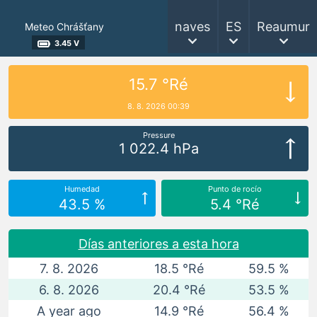
naves
ES
Reaumur
Meteo Chrášťany
3.45 V
15.7 °Ré
8. 8. 2026 00:39
Pressure
1 022.4 hPa
Humedad
Punto de rocío
43.5 %
5.4 °Ré
Días anteriores a esta hora
7. 8. 2026
18.5 °Ré
59.5 %
6. 8. 2026
20.4 °Ré
53.5 %
A year ago
14.9 °Ré
56.4 %