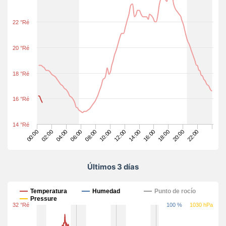
22 °Ré
20 °Ré
18 °Ré
16 °Ré
14 °Ré
14:00
20:00
08:00
02:00
22:00
16:00
10:00
04:00
18:00
12:00
06:00
00:00
Últimos 3 días
Últimos 3 días
Temperatura
Humedad
Punto de rocío
Pressure
32 °Ré
100 %
1030 hPa