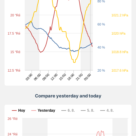
80 %
20 °Ré
1021.2 hPa
60 %
17.5 °Ré
1020 hPa
40 %
15 °Ré
1018.8 hPa
12.5 °Ré
20 %
1017.6 hPa
09:00
12:00
15:00
18:00
21:00
03:00
00:00
06:00
Compare yesterday and today
Compare yesterday and today
Hoy
Yesterday
6. 8.
5. 8.
4. 8.
26 °Ré
24 °Ré