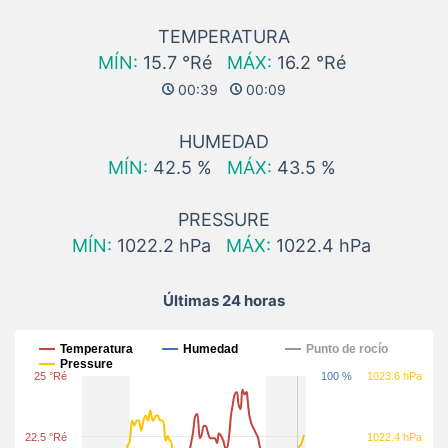
TEMPERATURA
MÍN:
15.7 °Ré
MÁX:
16.2 °Ré
00:39
00:09
HUMEDAD
MÍN:
42.5 %
MÁX:
43.5 %
PRESSURE
MÍN:
1022.2 hPa
MÁX:
1022.4 hPa
Últimas 24 horas
Últimas 24 horas
Temperatura
Humedad
Punto de rocío
Pressure
25 °Ré
100 %
1023.6 hPa
22.5 °Ré
1022.4 hPa