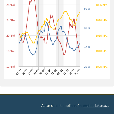
28 °Ré
1025 hPa
80 %
24 °Ré
1020 hPa
60 %
20 °Ré
1015 hPa
40 %
16 °Ré
1010 hPa
12 °Ré
20 %
1005 hPa
01:00
18:00
11:00
04:00
21:00
14:00
07:00
00:00
17:00
10:00
03:00
Autor de esta aplicación:
multi.tricker.cz
.