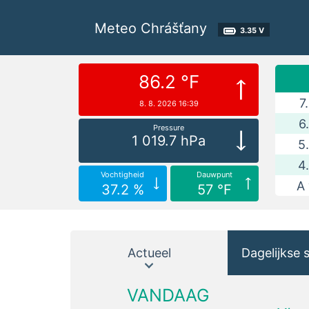
Meteo Chrášťany
3.35 V
86.2 °F
7
8. 8. 2026 16:39
6
Pressure
1 019.7 hPa
5
4
Vochtigheid
Dauwpunt
A 
37.2 %
57 °F
Actueel
Dagelijkse 
VANDAAG