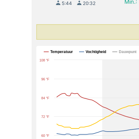
Min.:
5:44
20:32
Temperatuur
Vochtigheid
Dauwpunt
108 °F
96 °F
84 °F
72 °F
60 °F