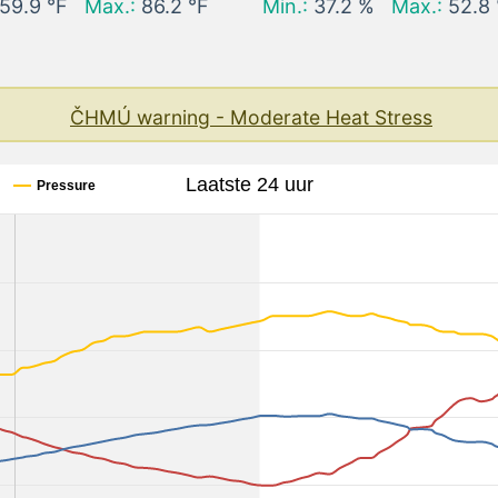
59.9 °F
Max.:
86.2 °F
Min.:
37.2 %
Max.:
52.8
ČHMÚ warning - Moderate Heat Stress
Laatste 24 uur
Pressure