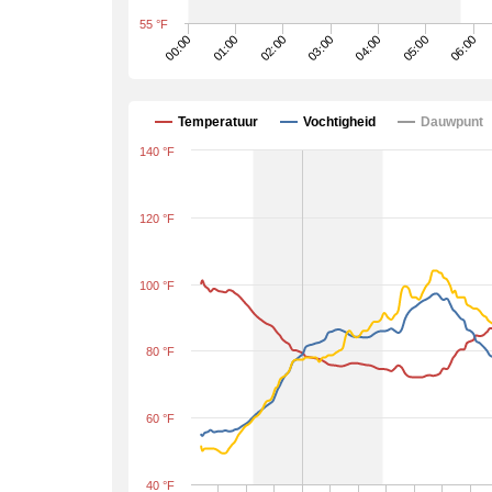
55 °F
02:00
05:00
00:00
03:00
06:00
01:00
04:00
Temperatuur
Vochtigheid
Dauwpunt
140 °F
120 °F
100 °F
80 °F
60 °F
40 °F