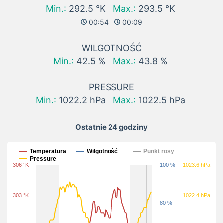
Min.:
292.5 °K
Max.:
293.5 °K
00:54
00:09
WILGOTNOŚĆ
Min.:
42.5 %
Max.:
43.8 %
PRESSURE
Min.:
1022.2 hPa
Max.:
1022.5 hPa
Ostatnie 24 godziny
Ostatnie 24 godziny
Temperatura
Wilgotność
Punkt rosy
Pressure
306 °K
100 %
1023.6 hPa
303 °K
1022.4 hPa
80 %