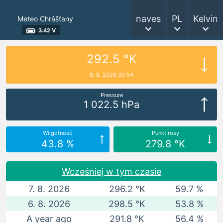
naves
PL
Kelvin
Meteo Chrášťany
3.42 V
292.5 °K
8. 8. 2026 00:54
Pressure
1 022.5 hPa
Wilgotność
Punkt rosy
43.8 %
279.8 °K
Wcześniej w tym czasie
7. 8. 2026
296.2 °K
59.7 %
6. 8. 2026
298.5 °K
53.8 %
A year ago
291.8 °K
56.4 %