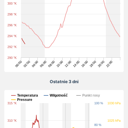
300 °K
298 °K
296 °K
294 °K
292 °K
290 °K
14:00
20:00
08:00
02:00
22:00
16:00
10:00
04:00
18:00
12:00
06:00
00:00
Ostatnie 3 dni
Ostatnie 3 dni
Temperatura
Wilgotność
Punkt rosy
Pressure
315 °K
100 %
1030 hPa
310 °K
1025 hPa
80 %