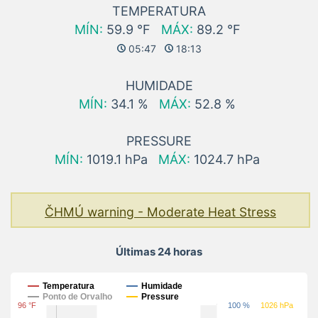
TEMPERATURA
MÍN:
59.9 °F
MÁX:
89.2 °F
05:47
18:13
HUMIDADE
MÍN:
34.1 %
MÁX:
52.8 %
PRESSURE
MÍN:
1019.1 hPa
MÁX:
1024.7 hPa
ČHMÚ warning - Moderate Heat Stress
Últimas 24 horas
Últimas 24 horas
Temperatura
Humidade
Ponto de Orvalho
Pressure
96 °F
100 %
1026 hPa