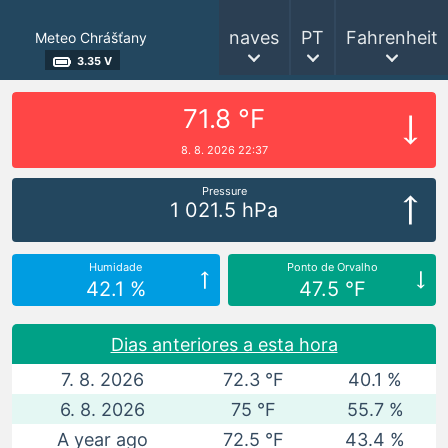
naves
PT
Fahrenheit
Meteo Chrášťany
3.35 V
71.8 °F
8. 8. 2026 22:37
Pressure
1 021.5 hPa
Humidade
Ponto de Orvalho
42.1 %
47.5 °F
Dias anteriores a esta hora
7. 8. 2026
72.3 °F
40.1 %
6. 8. 2026
75 °F
55.7 %
A year ago
72.5 °F
43.4 %