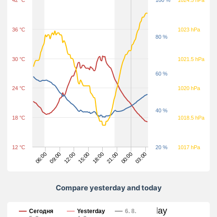
42 °C
100 %
1024.5 hPa
36 °C
1023 hPa
80 %
30 °C
1021.5 hPa
60 %
24 °C
1020 hPa
40 %
18 °C
1018.5 hPa
12 °C
20 %
1017 hPa
06:00
21:00
12:00
03:00
18:00
09:00
00:00
15:00
Compare yesterday and today
Compare yesterday and today
Сегодня
Yesterday
6. 8.