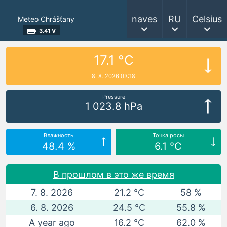
naves
RU
Celsius
Meteo Chrášťany
3.41 V
17.1 °C
8. 8. 2026 03:18
Pressure
1 023.8 hPa
Влажность
Точка росы
48.4 %
6.1 °C
В прошлом в это же время
7. 8. 2026
21.2 °C
58 %
6. 8. 2026
24.5 °C
55.8 %
A year ago
16.2 °C
62.0 %