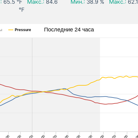
:
65.5 °F
Макс.:
84.6
Мин.:
38.9 %
Макс.:
62.
°F
Последние 24 часа
сы
Pressure