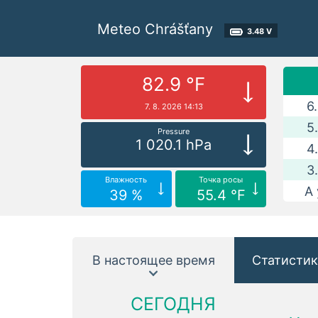
Meteo Chrášťany
3.48 V
82.9 °F
6
7. 8. 2026 14:13
5
Pressure
1 020.1 hPa
4
3
Влажность
Точка росы
A 
39 %
55.4 °F
В настоящее время
Статистик
СЕГОДНЯ