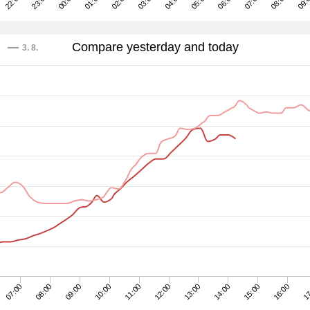
03:00
23:00
08:00
04:00
00:00
09:
05:00
01:00
06:00
02:00
22:00
07:00
Compare yesterday and today
3. 8.
13:00
14:00
15:00
07:00
16:00
08:00
17
09:00
10:00
11:00
12:00