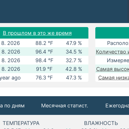
В прошлом в это же время
. 8. 2026
88.2 °F
47.9 %
Располо
. 8. 2026
96.4 °F
34.5 %
Количество 
. 8. 2026
98.4 °F
32.7 %
Измеряе
. 8. 2026
91.9 °F
42.8 %
Самая высок
year ago
76.3 °F
47.3 %
Самая низк
а по дням
Месячная статист.
Ежегодна
ТЕМПЕРАТУРА
ВЛАЖНОСТЬ