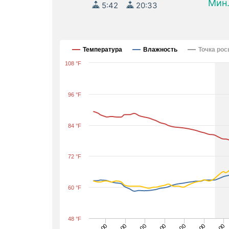
Мин.
5:42
20:33
Температура
Влажность
Точка ро
108 °F
96 °F
84 °F
72 °F
60 °F
48 °F