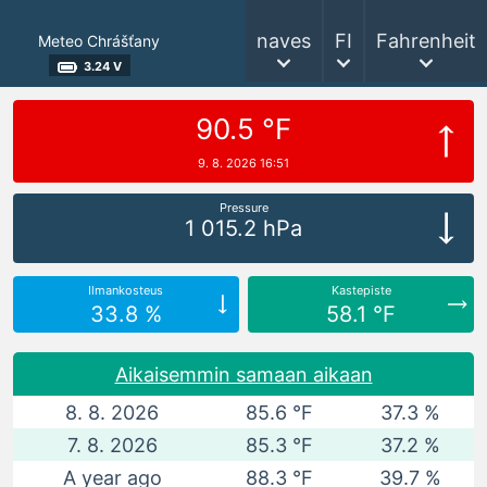
naves
FI
Fahrenheit
Meteo Chrášťany
3.24 V
90.5 °F
9. 8. 2026 16:51
Pressure
1 015.2 hPa
Ilmankosteus
Kastepiste
33.8 %
58.1 °F
Aikaisemmin samaan aikaan
8. 8. 2026
85.6 °F
37.3 %
7. 8. 2026
85.3 °F
37.2 %
A year ago
88.3 °F
39.7 %