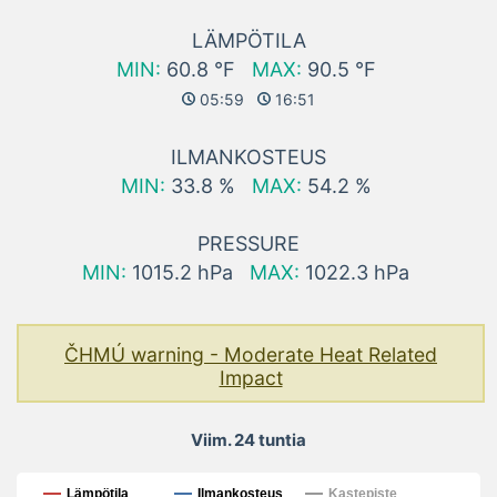
LÄMPÖTILA
MIN:
60.8 °F
MAX:
90.5 °F
05:59
16:51
ILMANKOSTEUS
MIN:
33.8 %
MAX:
54.2 %
PRESSURE
MIN:
1015.2 hPa
MAX:
1022.3 hPa
ČHMÚ warning - Moderate Heat Related
Impact
Viim. 24 tuntia
Viim. 24 tuntia
Lämpötila
Ilmankosteus
Kastepiste