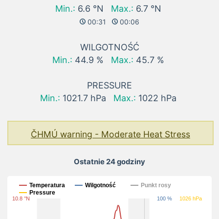
Min.:
6.6 °N
Max.:
6.7 °N
00:31
00:06
WILGOTNOŚĆ
Min.:
44.9 %
Max.:
45.7 %
PRESSURE
Min.:
1021.7 hPa
Max.:
1022 hPa
ČHMÚ warning - Moderate Heat Stress
Ostatnie 24 godziny
Ostatnie 24 godziny
Temperatura
Wilgotność
Punkt rosy
Pressure
10.8 °N
100 %
1026 hPa