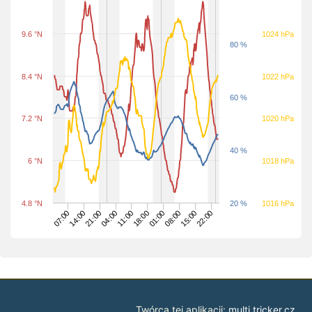
9.6 °N
1024 hPa
80 %
8.4 °N
1022 hPa
60 %
7.2 °N
1020 hPa
40 %
6 °N
1018 hPa
4.8 °N
20 %
1016 hPa
08:00
07:00
22:00
21:00
11:00
01:00
15:00
14:00
04:00
18:00
Twórca tej aplikacji:
multi.tricker.cz
.