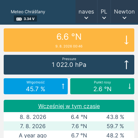
naves
PL
Newton
Meteo Chrášťany
3.34 V
6.6 °N
9. 8. 2026 00:46
Pressure
1 022.0 hPa
Wilgotność
Punkt rosy
45.7 %
2.6 °N
Wcześniej w tym czasie
8. 8. 2026
6.4 °N
43.8 %
7. 8. 2026
7.6 °N
59.7 %
A year ago
6.7 °N
48.2 %