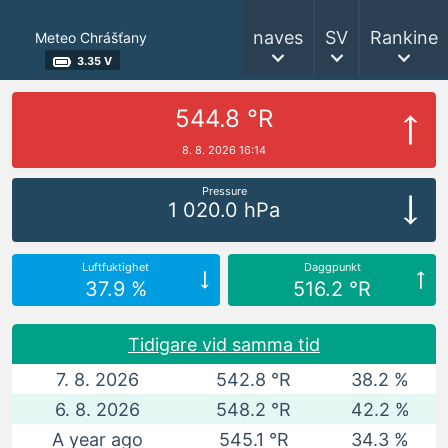
naves
SV
Rankine
Meteo Chrášťany
3.35 V
544.8 °R
8. 8. 2026 16:14
Pressure
1 020.0 hPa
Luftfuktighet
Daggpunkt
37.9 %
516.2 °R
Tidigare vid samma tid
7. 8. 2026
542.8 °R
38.2 %
6. 8. 2026
548.2 °R
42.2 %
A year ago
545.1 °R
34.3 %