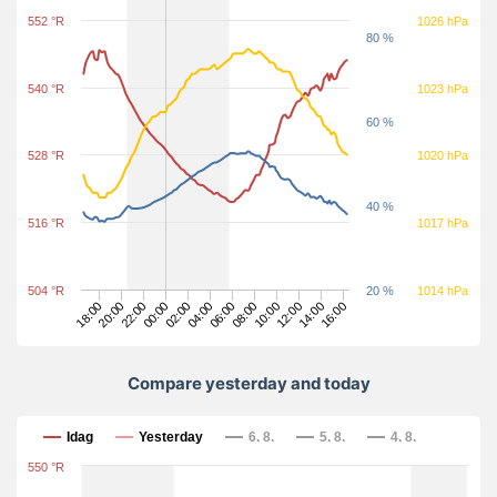
552 °R
1026 hPa
80 %
540 °R
1023 hPa
60 %
528 °R
1020 hPa
40 %
516 °R
1017 hPa
504 °R
20 %
1014 hPa
08:00
14:00
18:00
00:00
06:00
12:00
22:00
04:00
10:00
16:00
20:00
02:00
Compare yesterday and today
Compare yesterday and today
Idag
Yesterday
6. 8.
5. 8.
4. 8.
550 °R