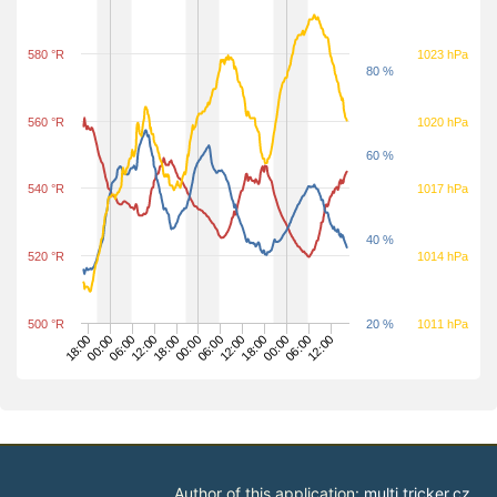
580 °R
1023 hPa
80 %
560 °R
1020 hPa
60 %
540 °R
1017 hPa
40 %
520 °R
1014 hPa
500 °R
20 %
1011 hPa
06:00
00:00
18:00
12:00
06:00
00:00
18:00
12:00
06:00
00:00
18:00
12:00
Author of this application:
multi.tricker.cz
.