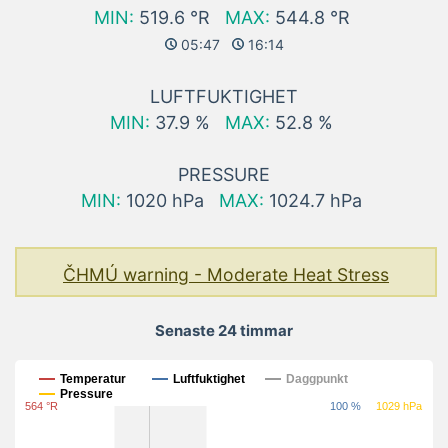
MIN:
519.6 °R
MAX:
544.8 °R
05:47
16:14
LUFTFUKTIGHET
MIN:
37.9 %
MAX:
52.8 %
PRESSURE
MIN:
1020 hPa
MAX:
1024.7 hPa
ČHMÚ warning - Moderate Heat Stress
Senaste 24 timmar
Senaste 24 timmar
Temperatur
Luftfuktighet
Daggpunkt
Pressure
564 °R
100 %
1029 hPa