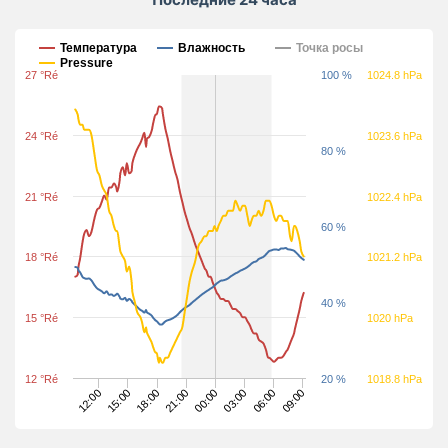
Последние 24 часа
Температура
Влажность
Точка росы
Pressure
27 °Ré
100 %
1024.8 hPa
24 °Ré
1023.6 hPa
80 %
21 °Ré
1022.4 hPa
60 %
18 °Ré
1021.2 hPa
40 %
15 °Ré
1020 hPa
12 °Ré
20 %
1018.8 hPa
15:00
06:00
00:00
18:00
12:00
09:00
03:00
21:00