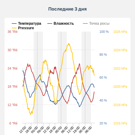
Последние 3 дня
Последние 3 дня
Температура
Влажность
Точка росы
Pressure
36 °Ré
100 %
1026 hPa
30 °Ré
1024 hPa
80 %
24 °Ré
1022 hPa
60 %
18 °Ré
1020 hPa
40 %
12 °Ré
1018 hPa
6 °Ré
20 %
1016 hPa
12:00
00:00
18:00
06:00
12:00
00:00
06:00
18:00
00:00
12:00
18:00
06:00