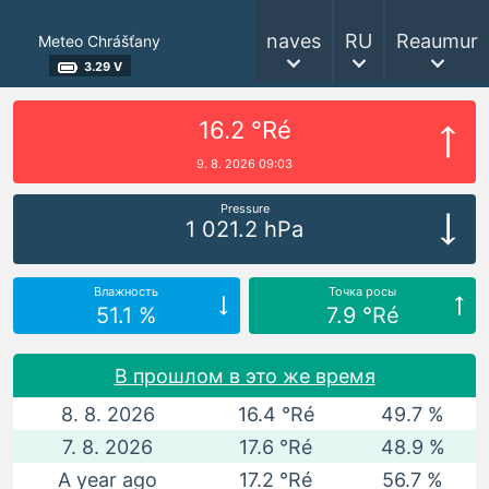
naves
RU
Reaumur
Meteo Chrášťany
3.29 V
16.2 °Ré
9. 8. 2026 09:03
Pressure
1 021.2 hPa
Влажность
Точка росы
51.1 %
7.9 °Ré
В прошлом в это же время
8. 8. 2026
16.4 °Ré
49.7 %
7. 8. 2026
17.6 °Ré
48.9 %
A year ago
17.2 °Ré
56.7 %