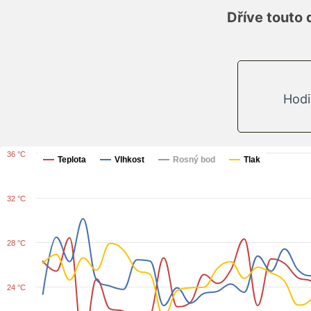
Dříve touto
Hodi
36 °C
Teplota
Vlhkost
Rosný bod
Tlak
32 °C
28 °C
24 °C