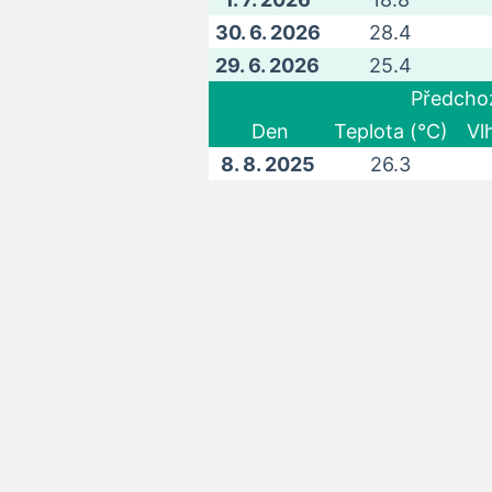
30. 6. 2026
28.4
29. 6. 2026
25.4
Předchoz
Den
Teplota (°C)
Vl
8. 8. 2025
26.3