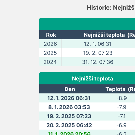
Historie: Nejnižš
Rok
Nejnižší teplota (R
2026
12. 1. 06:31
2025
19. 2. 07:23
2024
31. 12. 07:36
Nejnižší teplota
Den
Teplota (R
12. 1. 2026 06:31
-8.9
8. 1. 2026 03:53
-7.9
19. 2. 2025 07:23
-7.1
20. 2. 2025 06:42
-6.9
11. 1. 2026 20:56
-6.2