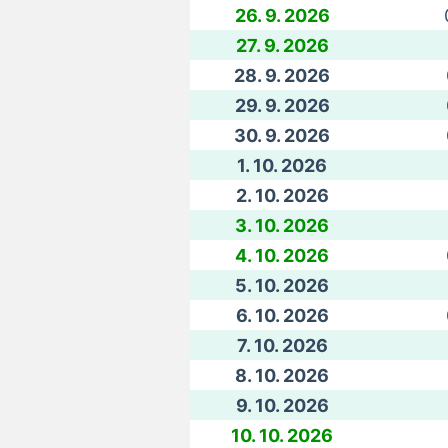
26. 9. 2026
27. 9. 2026
28. 9. 2026
29. 9. 2026
30. 9. 2026
1. 10. 2026
2. 10. 2026
3. 10. 2026
4. 10. 2026
5. 10. 2026
6. 10. 2026
7. 10. 2026
8. 10. 2026
9. 10. 2026
10. 10. 2026