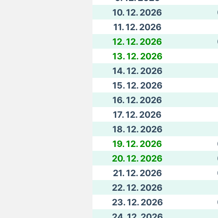
10. 12. 2026
11. 12. 2026
12. 12. 2026
13. 12. 2026
14. 12. 2026
15. 12. 2026
16. 12. 2026
17. 12. 2026
18. 12. 2026
19. 12. 2026
20. 12. 2026
21. 12. 2026
22. 12. 2026
23. 12. 2026
24. 12. 2026