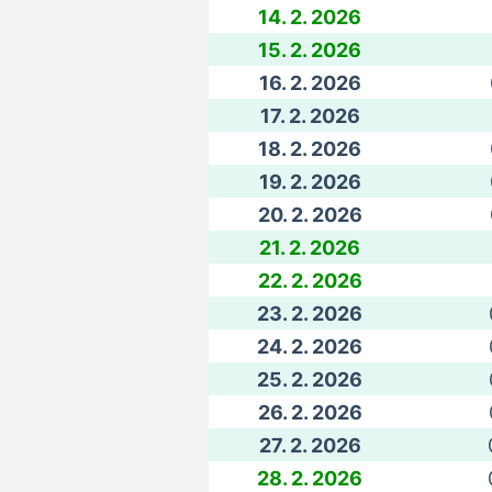
14. 2. 2026
15. 2. 2026
16. 2. 2026
17. 2. 2026
18. 2. 2026
19. 2. 2026
20. 2. 2026
21. 2. 2026
22. 2. 2026
23. 2. 2026
24. 2. 2026
25. 2. 2026
26. 2. 2026
27. 2. 2026
28. 2. 2026