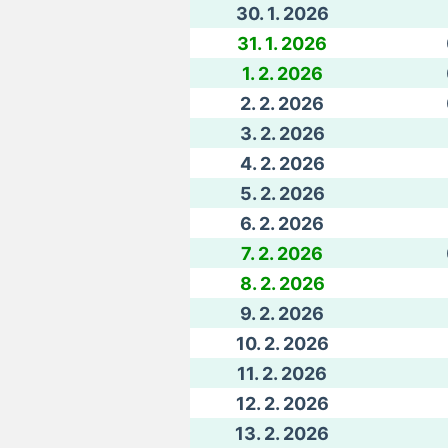
30. 1. 2026
31. 1. 2026
1. 2. 2026
2. 2. 2026
3. 2. 2026
4. 2. 2026
5. 2. 2026
6. 2. 2026
7. 2. 2026
8. 2. 2026
9. 2. 2026
10. 2. 2026
11. 2. 2026
12. 2. 2026
13. 2. 2026