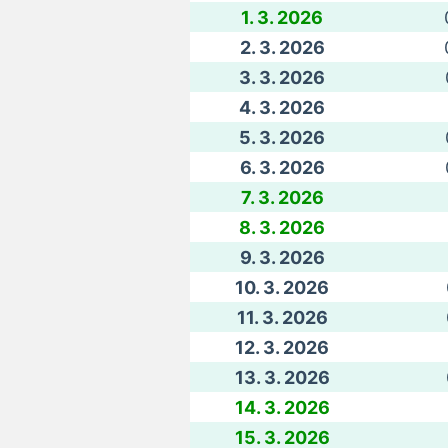
1. 3. 2026
2. 3. 2026
3. 3. 2026
4. 3. 2026
5. 3. 2026
6. 3. 2026
7. 3. 2026
8. 3. 2026
9. 3. 2026
10. 3. 2026
11. 3. 2026
12. 3. 2026
13. 3. 2026
14. 3. 2026
15. 3. 2026