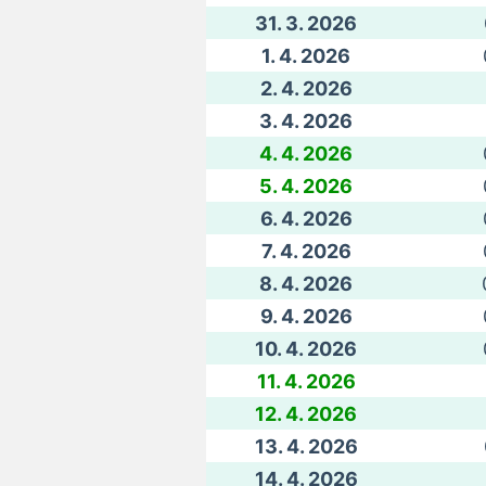
31. 3. 2026
1. 4. 2026
2. 4. 2026
3. 4. 2026
4. 4. 2026
5. 4. 2026
6. 4. 2026
7. 4. 2026
8. 4. 2026
9. 4. 2026
10. 4. 2026
11. 4. 2026
12. 4. 2026
13. 4. 2026
14. 4. 2026