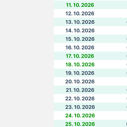
11. 10. 2026
12. 10. 2026
13. 10. 2026
14. 10. 2026
15. 10. 2026
16. 10. 2026
17. 10. 2026
18. 10. 2026
19. 10. 2026
20. 10. 2026
21. 10. 2026
22. 10. 2026
23. 10. 2026
24. 10. 2026
25. 10. 2026