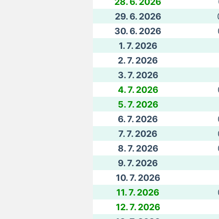
28. 6. 2026
29. 6. 2026
30. 6. 2026
1. 7. 2026
2. 7. 2026
3. 7. 2026
4. 7. 2026
5. 7. 2026
6. 7. 2026
7. 7. 2026
8. 7. 2026
9. 7. 2026
10. 7. 2026
11. 7. 2026
12. 7. 2026