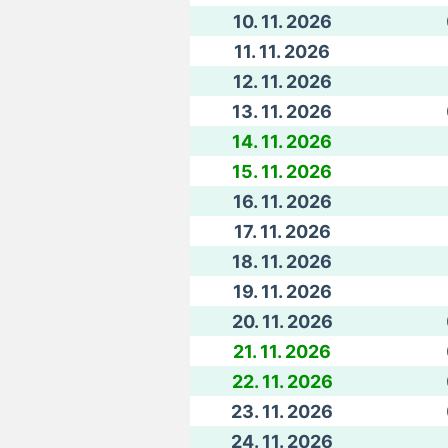
10. 11. 2026
11. 11. 2026
12. 11. 2026
13. 11. 2026
14. 11. 2026
15. 11. 2026
16. 11. 2026
17. 11. 2026
18. 11. 2026
19. 11. 2026
20. 11. 2026
21. 11. 2026
22. 11. 2026
23. 11. 2026
24. 11. 2026