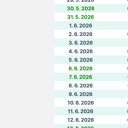
30. 5. 2026
31. 5. 2026
1. 6. 2026
2. 6. 2026
3. 6. 2026
4. 6. 2026
5. 6. 2026
6. 6. 2026
7. 6. 2026
8. 6. 2026
9. 6. 2026
10. 6. 2026
11. 6. 2026
12. 6. 2026